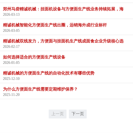
郑州马砦精诚机械：挂面机设备与方便面生产线业务持续拓展，海
外市场再获订单
2026-03-13
精诚机械智能化方便面生产线出圈，远销海外成行业标杆
2026-03-05
精诚机械双线发力，方便面与挂面机生产线成面食企业升级核心选
择
2026-02-17
如何选择适合的方便面生产线设备
2026-01-05
精诚机械的方便面生产线的自动化技术有哪些优势
2025-12-10
为什么方便面生产线需要定期维护保养？
2025-11-20
上一页
下一页